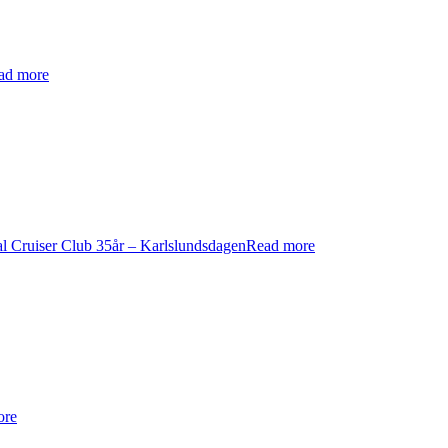
ad more
l Cruiser Club 35år – Karlslundsdagen
Read more
ore