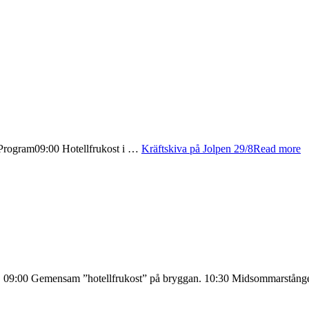
. Program09:00 Hotellfrukost i …
Kräftskiva på Jolpen 29/8
Read more
pen. 09:00 Gemensam ”hotellfrukost” på bryggan. 10:30 Midsommarstån