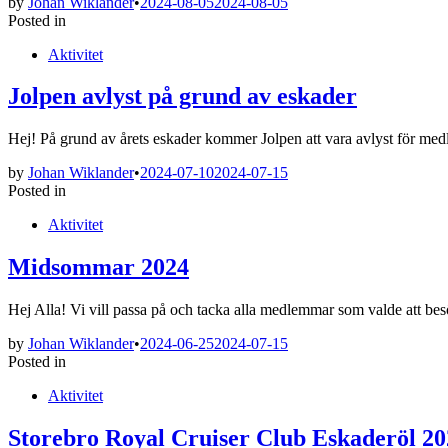
by
Johan Wiklander
•
2024-08-05
2024-08-05
Posted in
Aktivitet
Jolpen avlyst på grund av eskader
Hej! På grund av årets eskader kommer Jolpen att vara avlyst för 
by
Johan Wiklander
•
2024-07-10
2024-07-15
Posted in
Aktivitet
Midsommar 2024
Hej Alla! Vi vill passa på och tacka alla medlemmar som valde att b
by
Johan Wiklander
•
2024-06-25
2024-07-15
Posted in
Aktivitet
Storebro Royal Cruiser Club Eskaderöl 20