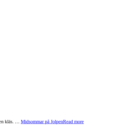
gen kläs. …
Midsommar på Jolpen
Read more