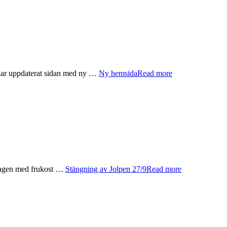
har uppdaterat sidan med ny …
Ny hemsida
Read more
 dagen med frukost …
Stängning av Jolpen 27/9
Read more