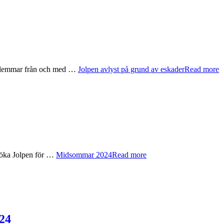
medlemmar från och med …
Jolpen avlyst på grund av eskader
Read more
esöka Jolpen för …
Midsommar 2024
Read more
24