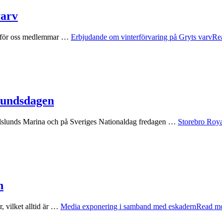
varv
arv för oss medlemmar …
Erbjudande om vinterförvaring på Gryts varv
Re
lundsdagen
rlslunds Marina och på Sveriges Nationaldag fredagen …
Storebro Roya
n
, vilket alltid är …
Media exponering i samband med eskadern
Read m