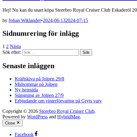
Hej! Nu kan du snart köpa Storebro Royal Cruiser Club Eskaderöl 20
by
Johan Wiklander
•
2024-06-13
2024-07-15
Sidnumrering för inlägg
1
2
Nästa
Sök efter:
Senaste inläggen
Kräftskiva på Jolpen 29/8
Midsommar på Jolpen
Ny hemsida
Stängning av Jolpen 27/9
Erbjudande om vinterförvaring på Gryts varv
Copyright © 2026
Storebro Royal Cruiser Club
.
Powered by
WordPress
and
HybridMag
.
Close
Facebook