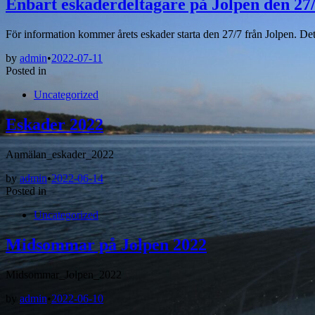
Enbart eskaderdeltagare på Jolpen den 27
För information kommer årets eskader starta den 27/7 från Jolpen. De
by
admin
•
2022-07-11
Posted in
Uncategorized
Eskader 2022
Anmälan_eskader_2022
by
admin
•
2022-06-14
Posted in
Uncategorized
Midsommar på Jolpen 2022
Midsommar_Jolpen_2022
by
admin
•
2022-06-10