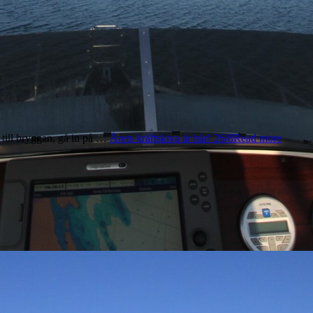
t till bryggan, gå in på …
Årets kräftskiva är här! 26/8
Read more