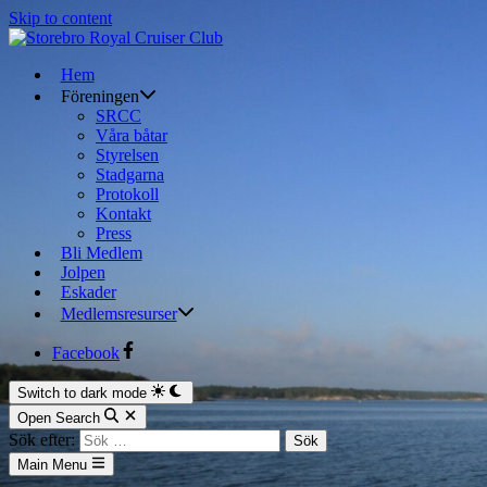
Skip to content
Hem
Föreningen
SRCC
Våra båtar
Styrelsen
Stadgarna
Protokoll
Kontakt
Press
Bli Medlem
Jolpen
Eskader
Medlemsresurser
Facebook
Switch to dark mode
Open Search
Sök efter:
Main Menu