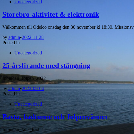
Uncategorized
Storebro-aktivitet & elektronik
Välkommen till Odelco onsdag den 30 november kl 18:30, Missionsv
by
admin
•
2022-11-28
Posted in
Uncategorized
25-årsfirande med stängning
Inbjudan_Jolpen_2022
by
admin
•
2022-09-04
Posted in
Uncategorized
Bastu, badtunne och Jolpenvänner
Inbjudan_falla_trad