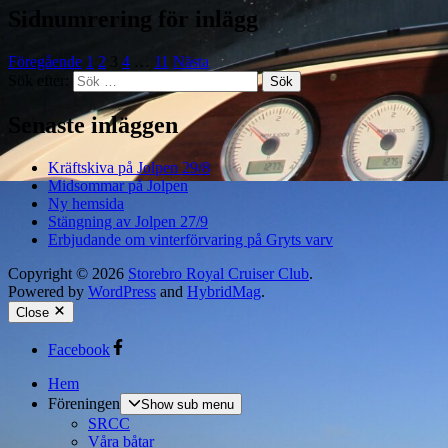
Sidnumrering för inlägg
Föregående
1
2
3
4
…
11
Nästa
Sök efter:
Senaste inläggen
Kräftskiva på Jolpen 29/8
Midsommar på Jolpen
Ny hemsida
Stängning av Jolpen 27/9
Erbjudande om vinterförvaring på Gryts varv
Copyright © 2026
Storebro Royal Cruiser Club
.
Powered by
WordPress
and
HybridMag
.
Close
Facebook
Hem
Föreningen
Show sub menu
SRCC
Våra båtar