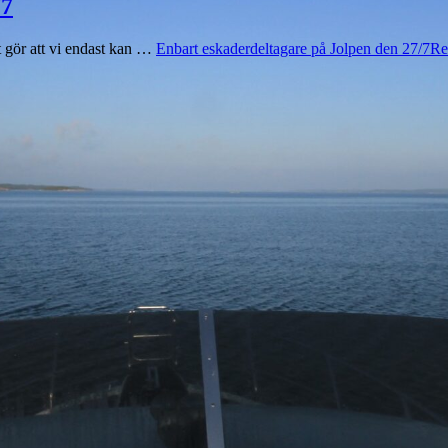
/7
t gör att vi endast kan …
Enbart eskaderdeltagare på Jolpen den 27/7
Re