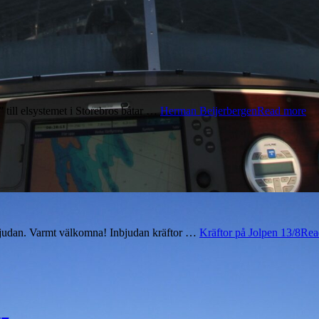
till elsystemet i Storebros båtar …
Herman Beijerbergen
Read more
nbjudan. Varmt välkomna! Inbjudan kräftor …
Kräftor på Jolpen 13/8
Rea