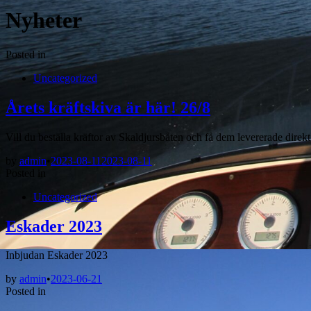
Nyheter
Posted in
Uncategorized
Årets kräftskiva är här! 26/8
Vill du beställa kräftor av Skaldjursbåten och få dem levererade direk
by
admin
•
2023-08-11
2023-08-11
Posted in
Uncategorized
Eskader 2023
Inbjudan Eskader 2023
by
admin
•
2023-06-21
Posted in