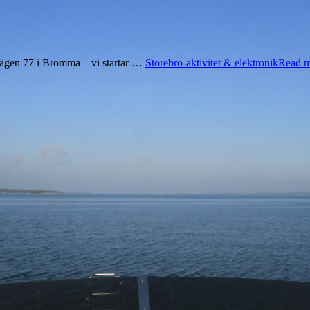
ägen 77 i Bromma – vi startar …
Storebro-aktivitet & elektronik
Read m