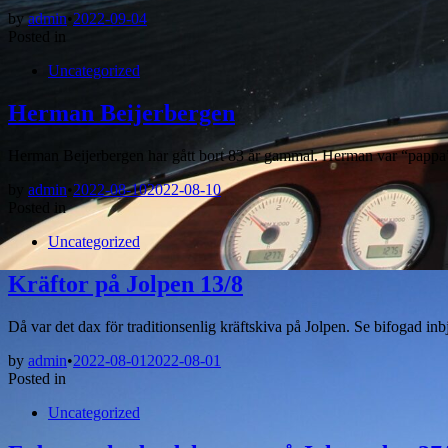
by
admin
•
2022-09-04
Posted in
Uncategorized
Herman Beijerbergen
Herman Beijerbergen har gått bort 83 år gammal. Herman var “pappa” 
by
admin
•
2022-08-10
2022-08-10
Posted in
Uncategorized
Kräftor på Jolpen 13/8
Då var det dax för traditionsenlig kräftskiva på Jolpen. Se bifogad i
by
admin
•
2022-08-01
2022-08-01
Posted in
Uncategorized