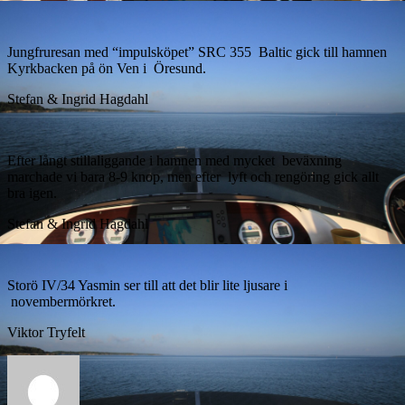
Jungfruresan med “impulsköpet” SRC 355 Baltic gick till hamnen
Kyrkbacken på ön Ven i Öresund.
Stefan & Ingrid Hagdahl
Efter långt stillaliggande i hamnen med mycket beväxning
marchade vi bara 8-9 knop, men efter lyft och rengöring gick allt
bra igen.
Stefan & Ingrid Hagdahl
Storö IV/34 Yasmin ser till att det blir lite ljusare i
novembermörkret.
Viktor Tryfelt