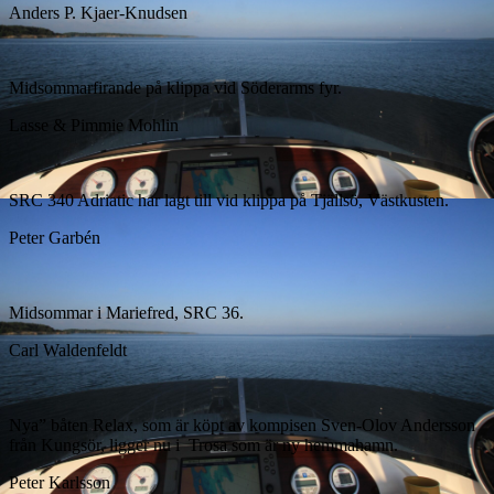
Anders P. Kjaer-Knudsen
Midsommarfirande på klippa vid Söderarms fyr.
Lasse & Pimmie Mohlin
SRC 340 Adriatic har lagt till vid klippa på Tjällsö, Västkusten.
Peter Garbén
Midsommar i Mariefred, SRC 36.
Carl Waldenfeldt
Nya” båten Relax, som är köpt av kompisen Sven-Olov Andersson
från Kungsör, ligger nu i Trosa som är ny hemmahamn.
Peter Karlsson