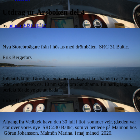
in
Utdrag ur Årsboken del 4
by
admin
•
2021-10-12
Nya Storebroägare från i höstas med drömbåten SRC 31 Baltic.
Erik Bergefors
Jolleutflykt till Tärnskär, en ö med en lagun i kustbandet ca. 2 nm
öster om Söderö, ca. 10 nm söder om Sandhamn. En härlig lagun,
perfekt för de yngre att bada i.
Jocke Thedin
Afgang fra Vedbæk havn den 30 juli i flot sommer vejr, glæden var
stor over vores nye SRC430 Baltic, som vi hentede på Malmön hos
Göran Johansson, Malmön Marina, i maj måned 2020.